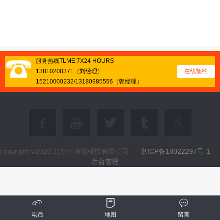
服务热线TLME:7X24 HOURS
13810208371（刘经理）
在线预约
15210000232/13180985556（郭经理）
copyright ©2020 北京智博瑞科技有限公司
京ICP备18022297号-1
后台管理
电话
地图
留言