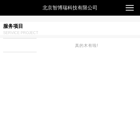
北京智博瑞科技有限公司
服务项目
SERVICE PROJECT
真的木有啦!